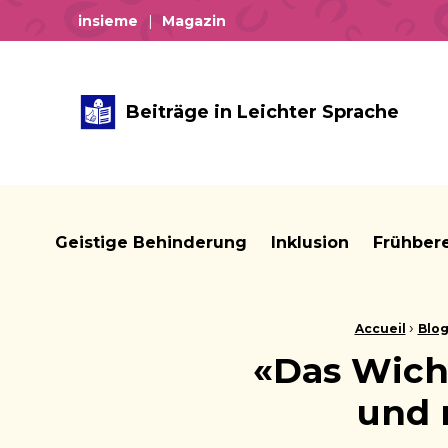
insieme
Magazin
Beiträge in Leichter Sprache
Geistige Behinderung
Inklusion
Frühber
Brotkrume:
›
Accueil
Blo
«Das Wicht
und 