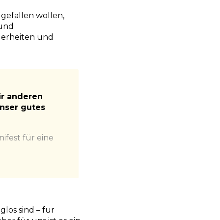
gefallen wollen,
 und
derheiten und
ir anderen
unser gutes
ifest für eine
los sind – für