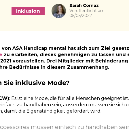
Autor
Sarah Cornaz
Inklusion
Veröffentlicht am
05/05/2022
 von ASA Handicap mental hat sich zum Ziel gesetz
e
zu erarbeiten, dieses genehmigen zu lassen und 
2021 vorzustellen.
Drei Mitglieder mit Behinderung
hre Bedürfnisse in diesem Zusammenhang.
n Sie inklusive Mode?
(CW)
: Es ist eine Mode, die für alle Menschen geeignet ist
infach zu handhaben sein; ausserdem müssen sie sich oh
, damit die Eigenständigkeit gefördert wird.
Accessoires müssen einfach zu handhaben sei