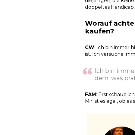
diejenigen, die kein
doppeltes Handicap.
Worauf achten
kaufen?
CW
: Ich bin immer 
ist. Ich versuche imm
Ich bin immer
dem, was prak
FAM
: Erst schaue ic
Mir ist es egal, ob 