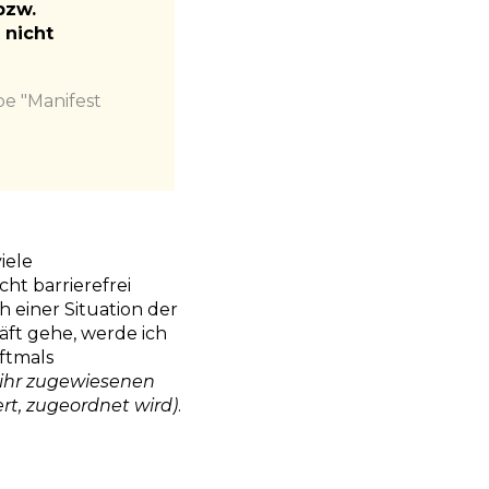
bzw.
 nicht
pe "Manifest
iele
ht barrierefrei
 einer Situation der
ft gehe, werde ich
ftmals
s ihr zugewiesenen
rt, zugeordnet wird)
.