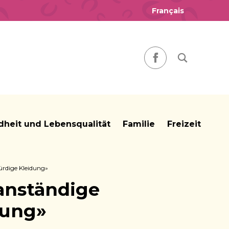
Français
Nach einem
Facebook
heit und Lebensqualität
Familie
Freizeit
ürdige Kleidung»
 anständige
dung»