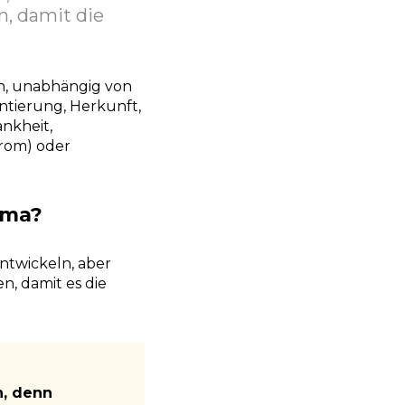
n, damit die
hen, unabhängig von
ntierung, Herkunft,
ankheit,
drom) oder
ema?
entwickeln, aber
n, damit es die
n, denn