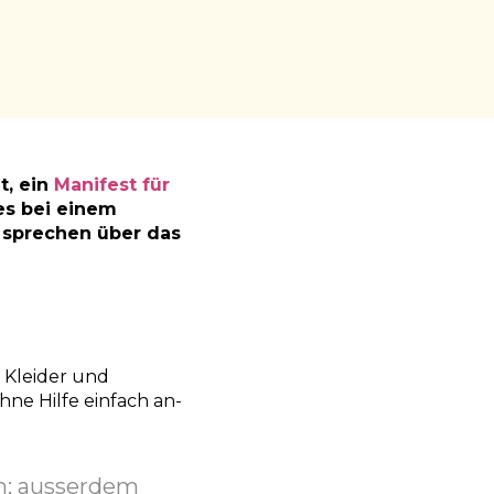
t, ein
Manifest für
es bei einem
 sprechen über das
. Kleider und
ne Hilfe einfach an-
n; ausserdem