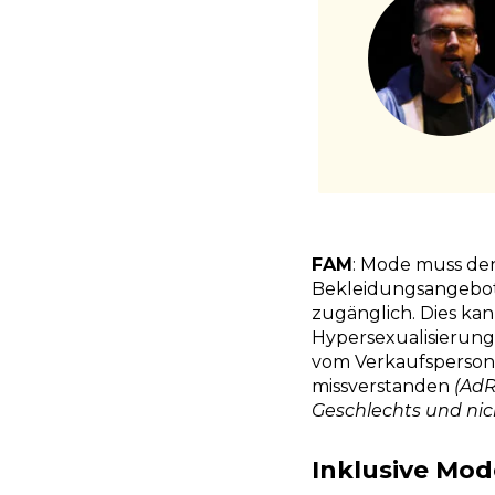
FAM
: Mode muss de
Bekleidungsangebote
zugänglich. Dies kan
Hypersexualisierung
vom Verkaufspersona
missverstanden
(AdR
Geschlechts und nich
Inklusive Mode