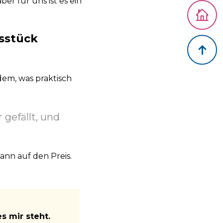
er für uns ist es ein
Zurück z
gsstück
Zurück 
dem, was praktisch
gefällt, und
ann auf den Preis.
s mir steht.