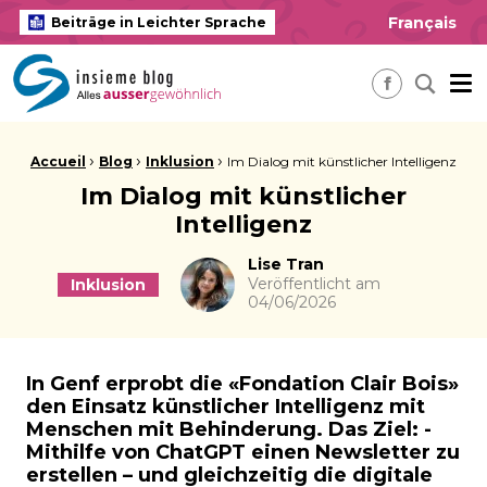
Français
Beiträge in Leichter Sprache
insieme Blog Alles ausser gewöhnlich
Me
Nach ei
Facebook
Brotkrume:
›
›
›
Accueil
Blog
Inklusion
Im Dialog mit künstlicher Intelligenz
Im Dialog mit künstlicher
Intelligenz
Autor
Lise Tran
Veröffentlicht am
Inklusion
04/06/2026
In Genf erprobt die «Fondation Clair Bois»
den Einsatz künstlicher Intelligenz mit
Menschen mit Behinderung. Das Ziel: ­
Mithilfe von ChatGPT einen Newsletter zu
erstellen – und gleichzeitig die digitale