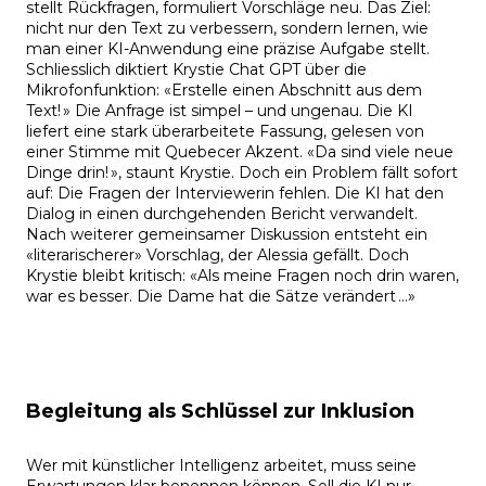
stellt Rückfragen, formuliert Vorschläge neu. Das Ziel:
nicht nur den Text zu verbessern, sondern lernen, wie
man einer KI-Anwendung eine präzise Aufgabe stellt.
Schliesslich diktiert Krystie Chat GPT über die
Mikrofonfunktion: «Erstelle einen Abschnitt aus dem
Text! » Die Anfrage ist simpel – und ungenau. Die KI
liefert eine stark überarbeitete Fassung, gelesen von
einer Stimme mit Quebecer Akzent. «Da sind viele neue
Dinge drin! », staunt Krystie. Doch ein Problem fällt sofort
auf: Die Fragen der Interviewerin fehlen. Die KI hat den
Dialog in einen durchgehenden Bericht verwandelt.
Nach weiterer gemeinsamer Diskussion entsteht ein
«literarischerer» Vorschlag, der Alessia gefällt. Doch
Krystie bleibt kritisch: «Als meine Fragen noch drin waren,
war es besser. Die Dame hat die Sätze verändert …»
Begleitung als Schlüssel zur Inklusion
Wer mit künstlicher Intelligenz arbeitet, muss seine
Erwartungen klar benennen können. Soll die KI nur