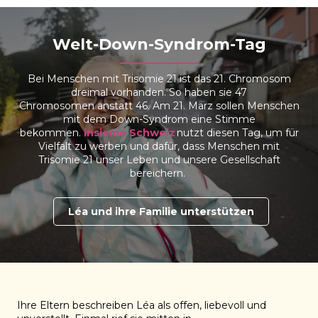
Welt-Down-Syndrom-Tag
Bei Menschen mit Trisomie 21 ist das 21. Chromosom
dreimal
vorhanden. So haben sie 47
Chromosomen
an
statt 46. Am 21. März sollen Menschen
mit dem Down-Syndrom eine Stimme
bekommen
.
insieme
Schweiz
nutzt diesen Tag, um für
Vielfalt zu werben und dafür, dass Menschen mit
Trisomie 21 unser Leben und unsere Gesellschaft
bereichern.
Léa und ihre Familie unterstützen
Ihre Eltern beschreiben Léa als offen, liebevoll und