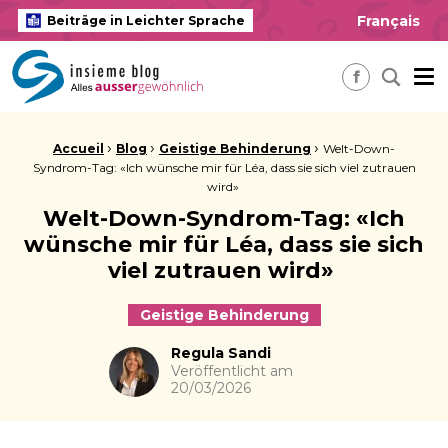
Français
Beiträge in Leichter Sprache
insieme Blog Alles ausser gewöhnlich
Me
Nach ei
Facebook
Brotkrume:
›
›
›
Accueil
Blog
Geistige Behinderung
Welt-Down-
Syndrom-Tag: «Ich wünsche mir für Léa, dass sie sich viel zutrauen
wird»
Welt-Down-Syndrom-Tag: «Ich
wünsche mir für Léa, dass sie sich
viel zutrauen wird»
Geistige Behinderung
Autor
Regula Sandi
Veröffentlicht am
20/03/2026