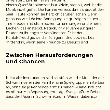
unverstellt. Einmal rief sie mitten in
einem Querflötenkonzert laut «Nein, stopp!», weil ihr die
Musik nicht gefiel. Die Familie verliess damals diskret den
Saal. Heute können sie herzlich darüber lachen. Denn
genauso wie Léa ihre Abneigung zeigt, zeigt sie auch
ihre Freude: mit stürmischen Umarmungen und einem
Lachen, das ansteckt. Patrick, ihr vier Jahre jüngerer
Bruder, ist ihr engster Verbündeter. Er ist der
Kontaktfreudige, sie die Ruhigere. Und doch ist Léa
mittendrin, wenn seine Freunde zu Besuch sind.
Zwischen Herausforderungen
und Chancen
Nicht alle Institutionen sind so offen wie die Kita oder der
Schwimmverein der Familie. Eine Spielgruppe lehnte Léa
ab, ohne sie je kennengelernt zu haben. «Dabei braucht
es oft nur MiniAnpassungen», sagt Svenja. «Zum Beispiel,
dass der Papa im Schwimmkurs im Wasser dabei ist.»