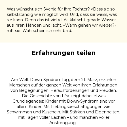
Was wünscht sich Svenja für ihre Tochter?
«
Dass sie so
selbstständig wie möglich wird.
Und
,
dass sie
weiss
, was
sie kann. Denn das ist viel.»
Léa klatscht gerade Wasser
aus ihren Händen und lacht. «Wann gehen wir wieder?»,
ruft sie.
Wahrscheinlich sehr bald
.
Erfahrungen teilen
Am Welt
-Down-
S
yndrom
Tag
, dem 21. März, erzählen
Menschen auf der ganzen Welt von ihren Erfahrungen,
von Begegnungen, Herausforderungen und Freuden.
Die Geschichte von Léa zeigt dabei etwas
Grundlegendes:
Kinder mit
Down-
Syndrom
sind vor
allem Kinder.
Mit Lieblingsbeschäftigungen wie
Schwimmen
und Kuscheln.
Mit Stärken und Eigenheiten,
mit Tagen voller Lachen – und manchen voller
Anstrengung.