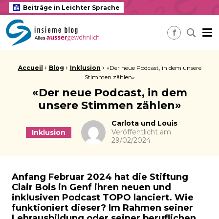
Beiträge in Leichter Sprache
insieme Blog Alles ausser gewöhnlich
Me
Nach ei
Facebook
Brotkrume:
›
›
›
Accueil
Blog
Inklusion
«Der neue Podcast, in dem unsere
Stimmen zählen»
«Der neue Podcast, in dem
unsere Stimmen zählen»
Autor
Carlota und Louis
Veröffentlicht am
Inklusion
29/02/2024
Anfang Februar 2024 hat die Stiftung
Clair Bois in Genf ihren neuen und
inklusiven Podcast TOPO lanciert. Wie
funktioniert dieser? Im Rahmen seiner
Lehrausbildung oder seiner beruflichen