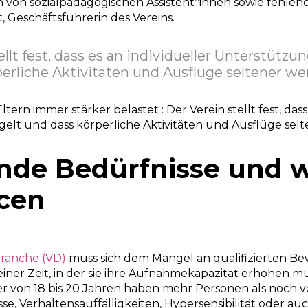
n von sozialpädagogischen Assistent*innen sowie fehle
t, Geschäftsführerin des Vereins.
ellt fest, dass es an individueller Unterstütz
erliche Aktivitäten und Ausflüge seltener we
tern immer stärker belastet : Der Verein stellt fest, dass
lt und dass körperliche Aktivitäten und Ausflüge sel
de Bedürfnisse und 
cen
Branche (VD)
muss sich dem Mangel an qualifizierten B
 einer Zeit, in der sie ihre Aufnahmekapazität erhöhen m
r von 18 bis 20 Jahren haben mehr Personen als noch v
sse, Verhaltensauffälligkeiten, Hypersensibilität oder a