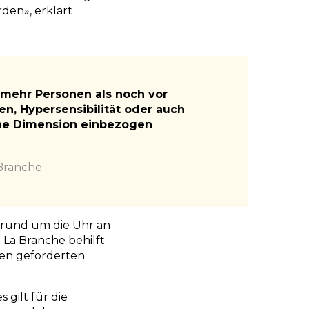
den», erklärt
 mehr Personen als noch vor
en, Hypersensibilität oder auch
che Dimension einbezogen
 Branche
g rund um die Uhr an
 La Branche behilft
den geforderten
gilt für die