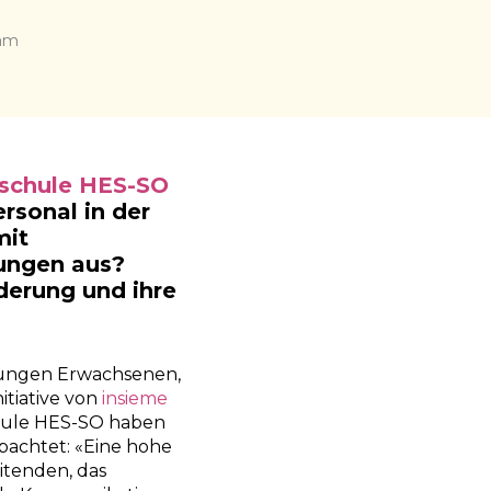
 am
hschule HES-SO
rsonal in der
mit
rungen aus?
erung und ihre
 jungen Erwachsenen,
itiative von
insieme
hule HES-SO haben
bachtet: «Eine hohe
itenden, das