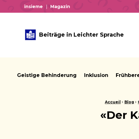
insieme
Magazin
Beiträge in Leichter Sprache
Geistige Behinderung
Inklusion
Frühber
Brotkrume:
›
›
Accueil
Blog
«Der K