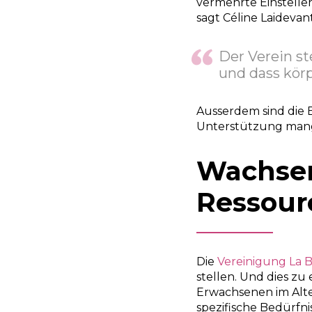
vermehrte Einstelle
sagt Céline Laidevan
Der Verein st
und dass körp
Ausserdem sind die El
Unterstützung mange
Wachsen
Ressour
Die
Vereinigung La 
stellen. Und dies zu
Erwachsenen im Alte
spezifische Bedürfni