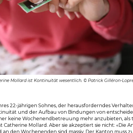
ine Mollard ist Kontinuität wesentlich. © Patrick Gilléron-Lopr
hres 22-jährigen Sohnes, der herausforderndes Verhalte
ntinuität und der Aufbau von Bindungen von entschei
eher keine Wochenendbetreuung mehr anzubieten, als 
ht Catherine Mollard. Aber sie akzeptiert sie nicht: «Di
d an den Wochenenden sind massiv. Der Kanton muss z