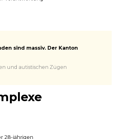
den sind massiv. Der Kanton
en und autistischen Zügen
omplexe
er 28-jährigen