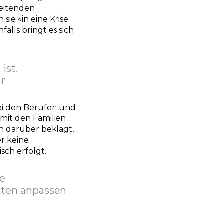
beitenden
ie «in eine Krise
falls bringt es sich
ist.
hr
bei den Berufen und
mit den Familien
ch darüber beklagt,
r keine
sch erfolgt.
ie
äten anpassen