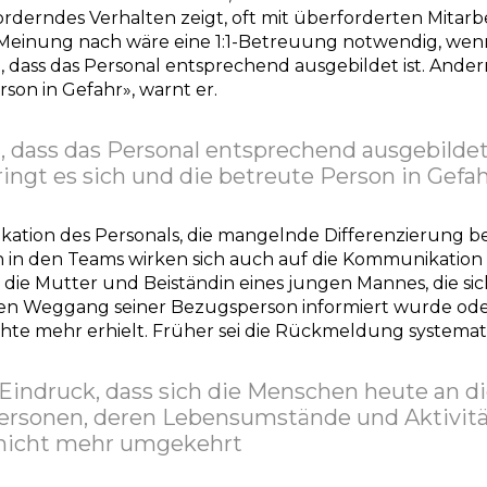
orderndes Verhalten zeigt, oft mit überforderten Mitar
 Meinung nach wäre eine 1:1-Betreuung notwendig, wenn s
ig, dass das Personal entsprechend ausgebildet ist. Andern
son in Gefahr», warnt er.
g, dass das Personal entsprechend ausgebildet 
ringt es sich und die betreute Person in Gefa
fikation des Personals, die mangelnde Differenzierung 
n in den Teams wirken sich auch auf die Kommunikation 
 die Mutter und Beiständin eines jungen Mannes, die si
 den Weggang seiner Bezugsperson informiert wurde ode
hte mehr erhielt. Früher sei die Rückmeldung systemati
Eindruck, dass sich die Menschen heute an d
rsonen, deren Lebensumstände und Aktivit
nicht mehr umgekehrt