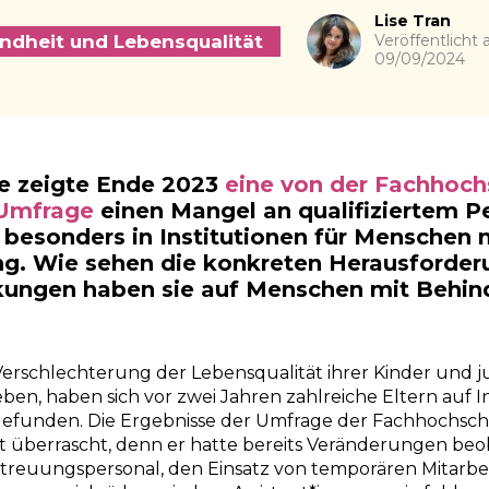
Autor
Lise Tran
ndheit und Lebensqualität
Veröffentlicht
09/09/2024
e zeigte Ende 2023
eine von der Fachhoc
 Umfrage
einen Mangel an qualifiziertem Pe
, besonders in Institutionen für Menschen 
ng. Wie sehen die konkreten Herausforde
ungen haben sie auf Menschen mit Behind
Verschlechterung der Lebensqualität ihrer Kinder und
leben, haben sich vor zwei Jahren zahlreiche Eltern auf In
unden. Die Ergebnisse der Umfrage der Fachhochsc
t überrascht, denn er hatte bereits Veränderungen beo
treuungspersonal, den Einsatz von temporären Mitarbe