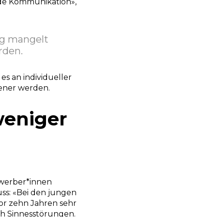
nde Kommunikation»,
ung mangelt
rden.
 es an individueller
tener werden.
weniger
ewerber*innen
uss: «Bei den jungen
or zehn Jahren sehr
uch Sinnesstörungen.