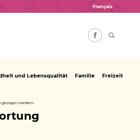
Français
Nach einem
Facebook
heit und Lebensqualität
Familie
Freizeit
 gezogen werden!»
wortung