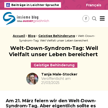
Français
Beiträge in Leichter Sprache
insieme Blog Alles ausser gewöhnlich
Me
Nach ei
Facebook
Brotkrume:
›
›
›
Accueil
Blog
Geistige Behinderung
Welt-Down-
Syndrom-Tag: Weil Vielfalt unser Leben bereichert
Welt-Down-Syndrom-Tag: Weil
Vielfalt unser Leben bereichert
Geistige Behinderung
Autor
Tanja Male-Stocker
Veröffentlicht am
21/03/2025
Am 21. März feiern wir den Welt-Down-
Syndrom-Tag. Aber eigentlich sollte es