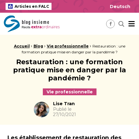
Deutsch
Articles en FALC
insieme Blog Alles ausser gewöhnlich
Me
Recherch
Facebook
Fil d'Ariane :
›
›
›
Accueil
Blog
Vie professionnelle
Restauration : une
formation pratique mise en danger par la pandémie ?
Restauration : une formation
pratique mise en danger par la
pandémie ?
Vie professionnelle
Auteur
Lise Tran
Publié le
27/10/2021
Les établissement de restauration des