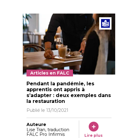
Articl
Articles en FALC
Le Basane café a a organisé un système de « vente à
Pendant la pandémie, les
apprentis ont appris à
s’adapter : deux exemples dans
la restauration
Publié le
13/10/2021
Auteure
Lise Tran, traduction
FALC Pro Infirmis
Lire plus