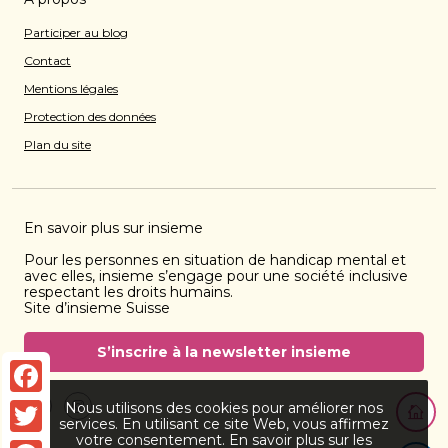
Participer au blog
Contact
Mentions légales
Protection des données
Plan du site
En savoir plus sur insieme
Pour les personnes en situation de handicap mental et
avec elles, insieme s’engage pour une société inclusive
respectant les droits humains.
Site d’insieme Suisse
S’inscrire à la newsletter insieme
Retourn
Facebook
Nous utilisons des cookies pour améliorer nos
Facebook
instagram
services. En utilisant ce site Web, vous affirmez
votre consentement. En savoir plus sur les