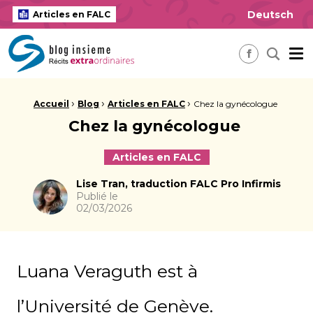
Deutsch
Articles en FALC
insieme Blog Alles ausser gewöhnlich
Me
Recherch
Facebook
Fil d'Ariane :
›
›
›
Accueil
Blog
Articles en FALC
Chez la gynécologue
Chez la gynécologue
Articles en FALC
Auteur
Lise Tran, traduction FALC Pro Infirmis
Publié le
02/03/2026
Luana Veraguth est à
l’Université de Genève.