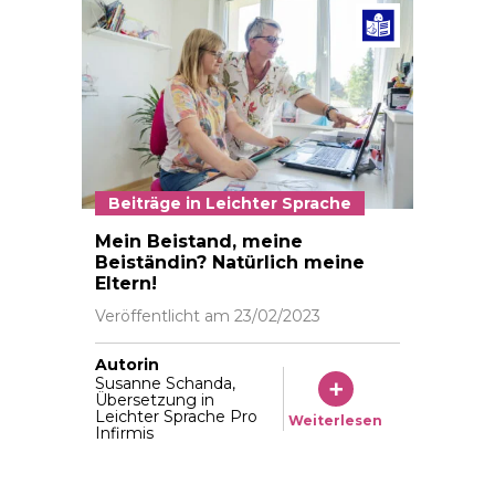
Beiträg
Beiträge in Leichter Sprache
«Ich bin die Beiständin von Sarah. Bevor wir eine En
Mein Beistand, meine
Beiständin? Natürlich meine
Eltern!
Veröffentlicht am
23/02/2023
Autorin
Susanne Schanda,
Übersetzung in
Leichter Sprache Pro
Weiterlesen
Infirmis