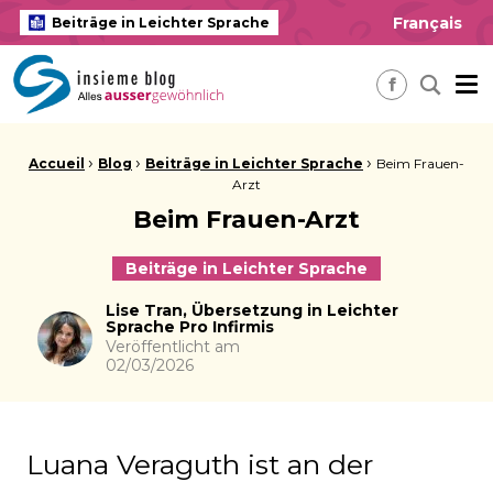
Français
Beiträge in Leichter Sprache
insieme Blog Alles ausser gewöhnlich
Me
Nach ei
Facebook
Brotkrume:
›
›
›
Accueil
Blog
Beiträge in Leichter Sprache
Beim Frauen-
Arzt
Beim Frauen-Arzt
Beiträge in Leichter Sprache
Autor
Lise Tran, Übersetzung in Leichter
Sprache Pro Infirmis
Veröffentlicht am
02/03/2026
Luana Veraguth ist an der