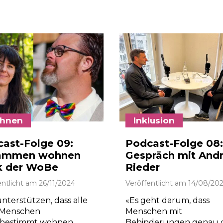
hnen
Inklusion
ast-Folge 09:
Podcast-Folge 08:
ammen wohnen
Gespräch mit And
k der WoBe
Rieder
entlicht am
26/11/2024
Veröffentlicht am
14/08/20
nterstützen, dass alle
«Es geht darum, dass
 Menschen
Menschen mit
tbestimmt wohnen
Behinderungen genau g