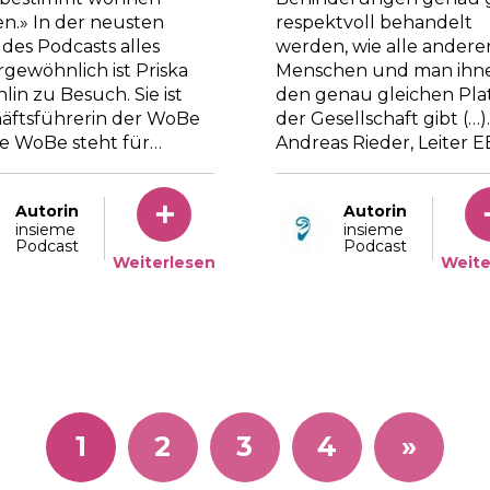
n.» In der neusten
respektvoll behandelt
 des Podcasts alles
werden, wie alle andere
rgewöhnlich ist Priska
Menschen und man ihn
hlin zu Besuch. Sie ist
den genau gleichen Plat
äftsführerin der WoBe
der Gesellschaft gibt (…).
ie WoBe steht für…
Andreas Rieder, Leiter 
Autorin
Autorin
insieme
insieme
Podcast
Podcast
Weiterlesen
Weite
1
2
3
4
»