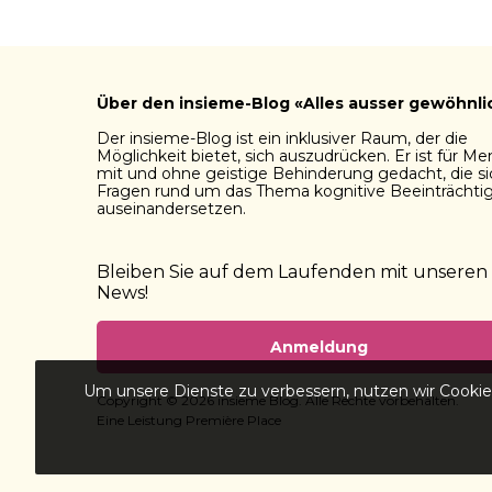
Über den insieme-Blog «Alles ausser gewöhnli
Der insieme-Blog ist ein inklusiver Raum, der die
Möglichkeit bietet, sich auszudrücken. Er ist für M
mit und ohne geistige Behinderung gedacht, die si
Fragen rund um das Thema kognitive Beeinträchti
auseinandersetzen.
Bleiben Sie auf dem Laufenden mit unseren
News!
Anmeldung
Um unsere Dienste zu verbessern, nutzen wir Cookies
Copyright © 2026
insieme Blog
. Alle Rechte vorbehalten.
Eine Leistung
Première Place