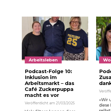
Arbeitsleben
Wo
Podcast-Folge 10:
Podc
Inklusion im
Zus
Arbeitsmarkt – das
dan
Café Zuckerpuppa
Veröff
macht es vor
«Wir u
Veröffentlicht am
21/03/2025
diese
selbs