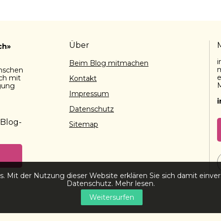
Über
ch»
i
Beim Blog mitmachen
m
enschen
e
ch mit
Kontakt
M
gung
Impressum
Datenschutz
 Blog-
Sitemap
. Mit der Nutzung dieser Website erklären Sie sich damit einver
Datenschutz.
Mehr lesen
.
Weitersurfen