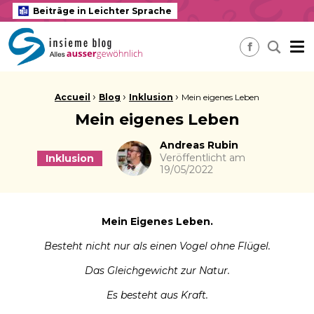
Beiträge in Leichter Sprache
insieme Blog Alles ausser gewöhnlich
Me
Nach ei
Facebook
Brotkrume:
›
›
›
Accueil
Blog
Inklusion
Mein eigenes Leben
Mein eigenes Leben
Autor
Andreas Rubin
Veröffentlicht am
Inklusion
19/05/2022
Mein Eigenes Leben.
Besteht nicht nur als einen Vogel ohne Flügel.
Das Gleichgewicht zur Natur.
Es besteht aus Kraft.