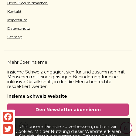
Beim Blog mitmachen
Kontakt
Impressum
Datenschutz
Sitemap
Mehr über insieme
insieme Schweiz engagiert sich für und zusammen mit
Menschen mit einer geistigen Behinderung für eine
inklusive Gesellschaft, in der die Menschenrechte
respektiert werden.
insieme Schweiz Website
Den Newsletter abonnieren
Zurück 
Facebook
Um unsere Dienste zu verbessern, nutzen wir
Facebook
Instagram
Cookies. Mit der Nutzung dieser Website erklären