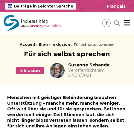
Français
Beiträge in Leichter Sprache
insieme Blog Alles ausser gewöhnlich
Me
Nach ei
Facebook
Brotkrume:
›
›
›
Accueil
Blog
Inklusion
Für sich selbst sprechen
Für sich selbst sprechen
Autor
Susanne Schanda
Veröffentlicht am
Inklusion
27/04/2021
Menschen mit geistiger Behinderung brauchen
Unterstützung – manche mehr, manche weniger.
Oft wird über sie und für sie gesprochen. Bei ihnen
werden seit einiger Zeit Stimmen laut, die sich
nicht länger bloss vertreten lassen, sondern selbst
für sich und ihre Anliegen einstehen wollen.