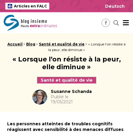
Deutsch
Articles en FALC
insieme Blog Alles ausser gewöhnlich
Me
Recherch
Facebook
Fil d'Ariane :
›
›
›
Accueil
Blog
Santé et qualité de vie
« Lorsque l’on résiste à
la peur, elle diminue »
« Lorsque l’on résiste à la peur,
elle diminue »
Santé et qualité de vie
Auteur
Susanne Schanda
Publié le
19/05/2021
Les personnes atteintes de troubles cognitifs
réagissent avec sensibilité à des menaces diffuses