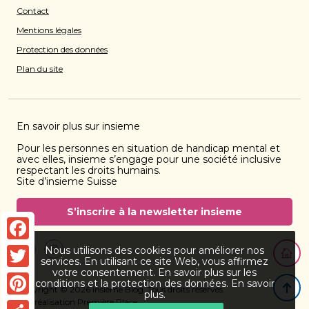
Contact
Mentions légales
Protection des données
Plan du site
En savoir plus sur insieme
Pour les personnes en situation de handicap mental et
avec elles, insieme s’engage pour une société inclusive
respectant les droits humains.
Site d’insieme Suisse
S’inscrire à la newsletter insieme
Retourn
Facebook
Nous utilisons des cookies pour améliorer nos
Facebook
instagram
services. En utilisant ce site Web, vous affirmez
votre consentement. En savoir plus sur les
Twitter
Retour
conditions et la protection des données.
En savoir
Copyright © 2026
insieme Blog
. Tous droits réservés.
plus
.
Une réalisation
Première Place
Pinterest