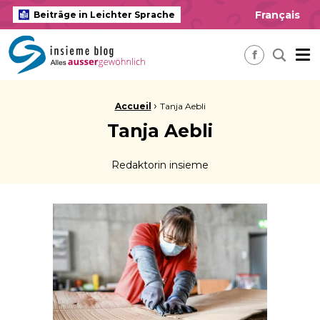
Français
Beiträge in Leichter Sprache
insieme Blog Alles ausser gewöhnlich
Me
Nach ei
Facebook
Brotkrume:
›
Accueil
Tanja Aebli
Tanja Aebli
Redaktorin insieme