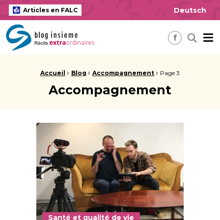
Deutsch
Articles en FALC
insieme Blog Alles ausser gewöhnlich
Me
Recherch
Facebook
Fil d'Ariane :
›
›
›
Accueil
Blog
Accompagnement
Page 3
Accompagnement
Santé et qualité de vie