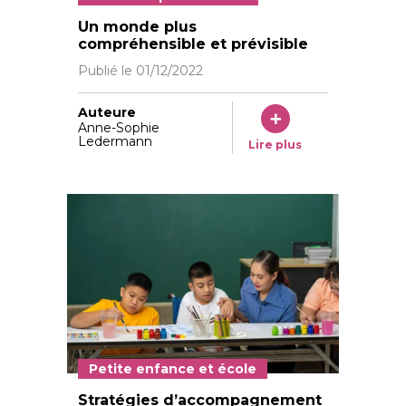
L’éducateur explique comment se déroulera la consul
Un monde plus
compréhensible et prévisible
Publié le
01/12/2022
Auteure
Anne-Sophie
Ledermann
Lire plus
Petite enfance et école
Stratégies d’accompagnement