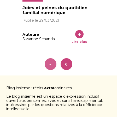
Sarah envoie des messages par WhatsApp, écoute de 
Joies et peines du quotidien
familial numérique
Publié le
29/03/2021
Auteure
Susanne Schanda
Lire plus
«
6
Blog insieme : récits
extra
ordinaires
Le blog insieme est un espace d’expression inclusif
ouvert aux personnes, avec et sans handicap mental,
intéressées par les questions relatives à la déficience
intellectuelle.