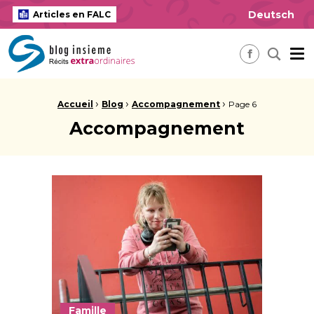
Deutsch
Articles en FALC
insieme Blog Alles ausser gewöhnlich
Me
Recherch
Facebook
Fil d'Ariane :
›
›
›
Accueil
Blog
Accompagnement
Page 6
Accompagnement
Famille