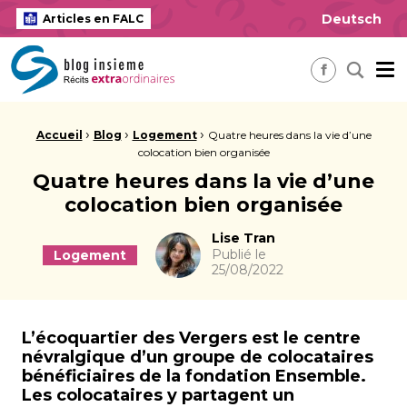
Deutsch
Articles en FALC
insieme Blog Alles ausser gewöhnlich
Me
Recherch
Facebook
Fil d'Ariane :
›
›
›
Accueil
Blog
Logement
Quatre heures dans la vie d’une
colocation bien organisée
Quatre heures dans la vie d’une
colocation bien organisée
Auteur
Lise Tran
Publié le
Logement
25/08/2022
L’écoquartier des Vergers est le centre
névralgique d’un groupe de colocataires
bénéficiaires de la fondation Ensemble.
Les colocataires y partagent un