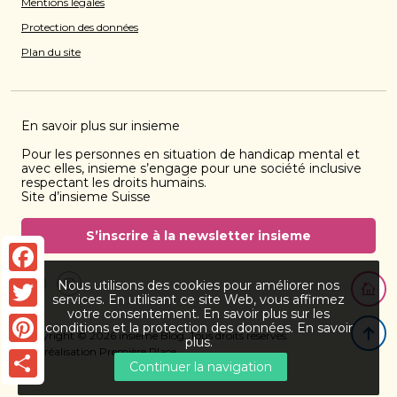
Mentions légales
Protection des données
Plan du site
En savoir plus sur insieme
Pour les personnes en situation de handicap mental et
avec elles, insieme s’engage pour une société inclusive
respectant les droits humains.
Site d’insieme Suisse
S’inscrire à la newsletter insieme
Retourn
Facebook
Nous utilisons des cookies pour améliorer nos
Facebook
instagram
services. En utilisant ce site Web, vous affirmez
votre consentement. En savoir plus sur les
Twitter
Retour
conditions et la protection des données.
En savoir
Copyright © 2026
insieme Blog
. Tous droits réservés.
plus
.
Une réalisation
Première Place
Pinterest
Continuer la navigation
Share