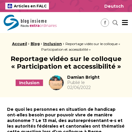
Deutsch
Articles en FALC
insieme Blog Alles ausser gewöhnlich
Me
Recherch
Facebook
Fil d'Ariane :
›
›
›
Accueil
Blog
Inclusion
Reportage vidéo sur le colloque «
Participation et accessibilité »
Reportage vidéo sur le colloque
« Participation et accessibilité »
Auteur
Damian Bright
Publié le
Inclusion
02/06/2022
De quoi les personnes en situation de handicap
ont-elles besoin pour pouvoir vivre de manière
autonome ? Le 13 mai, des autoreprésentant·e·s et
les autorités fédérales et cantonales ont thématisé
cette question lors d’un colloque à Berne.