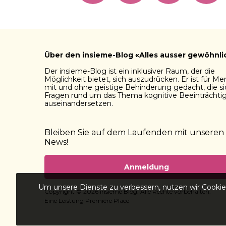
Über den insieme-Blog «Alles ausser gewöhnli
Der insieme-Blog ist ein inklusiver Raum, der die
Möglichkeit bietet, sich auszudrücken. Er ist für M
mit und ohne geistige Behinderung gedacht, die si
Fragen rund um das Thema kognitive Beeinträchti
auseinandersetzen.
Bleiben Sie auf dem Laufenden mit unseren
News!
Anmeldung
Um unsere Dienste zu verbessern, nutzen wir Cookies
Copyright © 2026
insieme Blog
. Alle Rechte vorbehalten.
Eine Leistung
Première Place