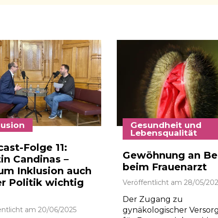
lusion
Gesundheit und
Lebensqualität
ast-Folge 11:
Gewöhnung an Be
in Candinas –
beim Frauenarzt
m Inklusion auch
er Politik wichtig
Veröffentlicht am
28/05/20
Der Zugang zu
entlicht am
20/06/2025
gynäkologischer Verso