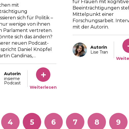
für Frauen mit kognitiv
hen mit
Beeinträchtigungen ste
trächtigung
Mittelpunkt einer
ssieren sich für Politik –
Forschungsarbeit. Inter
nur wenige von ihnen
mit der Autorin.
im Parlament vertreten.
önnte sich das ändern?
serer neuen Podcast-
Autorin
 spricht Daniel Knöpfel
Lise Tran
artin Candinas,…
Weite
Autorin
insieme
Podcast
Weiterlesen
4
5
6
7
8
9