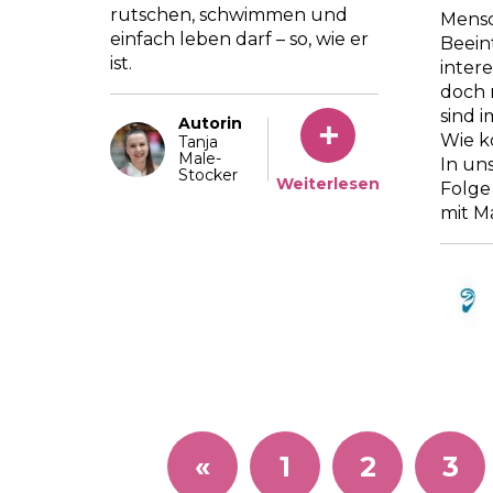
rutschen, schwimmen und
Mensc
einfach leben darf – so, wie er
Beein
ist.
intere
doch 
sind 
Autorin
Wie k
Tanja
Male-
In un
Stocker
Weiterlesen
Folge
mit M
«
1
2
3