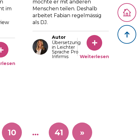
möchte er mit anderen
en
Zurück z
Menschen teilen. Deshalb
ht im
arbeitet Fabian regelmässig
als DJ.
view
Zurück 
Autor
Übersetzung
in Leichter
Sprache Pro
Infirmis
Weiterlesen
rlesen
10
…
41
»