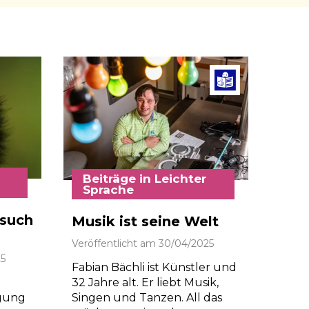
Beiträg
Beiträge in Leichter
Sprache
© Marion Nitsch/Lunax
such
Musik ist seine Welt
Veröffentlicht am
30/04/2025
25
Fabian Bächli ist Künstler und
32 Jahre alt. Er liebt Musik,
Singen und Tanzen. All das
rgung