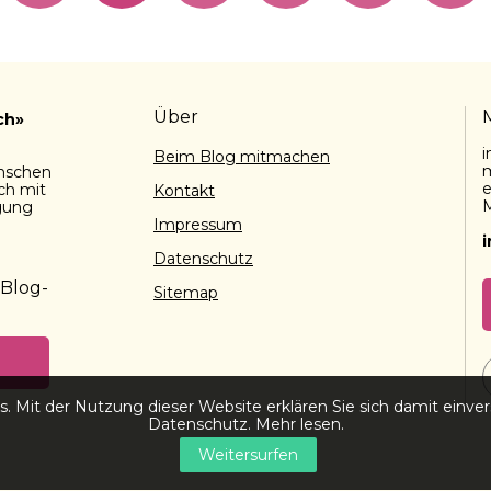
Über
ch»
i
Beim Blog mitmachen
m
enschen
e
ch mit
Kontakt
M
gung
Impressum
Datenschutz
 Blog-
Sitemap
. Mit der Nutzung dieser Website erklären Sie sich damit einver
Datenschutz.
Mehr lesen
.
Weitersurfen